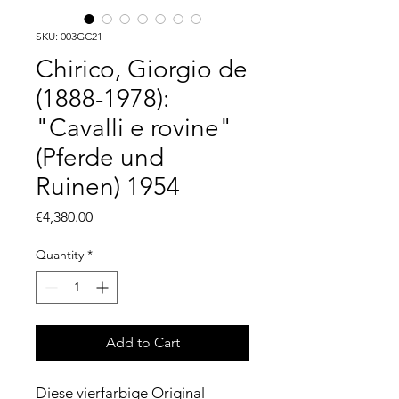
SKU: 003GC21
Chirico, Giorgio de
(1888-1978):
"Cavalli e rovine"
(Pferde und
Ruinen) 1954
Price
€4,380.00
Quantity
*
Add to Cart
Diese vierfarbige Original-