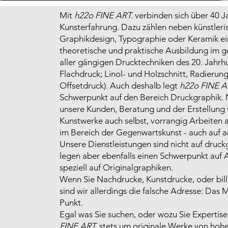
Mit
h22o FINE ART.
verbinden sich über 40 J
Kunsterfahrung. Dazu zählen neben künstleri
Graphikdesign, Typographie oder Keramik ei
theoretische und praktische Ausbildung im 
aller gängigen Drucktechniken des 20. Jahrhu
Flachdruck; Linol- und Holzschnitt, Radierun
Offsetdruck). Auch deshalb legt
h22o FINE A
Schwerpunkt auf den Bereich Druckgraphik. 
unsere Kunden, Beratung und der Erstellung 
Kunstwerke auch selbst, vorrangig Arbeiten a
im Bereich der Gegenwartskunst - auch auf 
Unsere Dienstleistungen sind nicht auf druck
legen aber ebenfalls einen Schwerpunkt auf 
speziell auf Originalgraphiken.
Wenn Sie Nachdrucke, Kunstdrucke, oder bil
sind wir allerdings die falsche Adresse: Das M
Punkt.
Egal was Sie suchen, oder wozu Sie Expertis
FINE ART.
stets um originale Werke von hohe