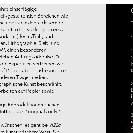
ahre einschlägige
sch-gestaltenden Bereichen wie
ne über viele Jahre dauernde
gesamten Herstellungsprozess
nderts (Hoch-,Tief-, und
gen, Lithographie, Sieb- und
RT.
einen besonderen
1
Neben Auftrags-Akquise für
G
von Expertisen vertreiben wir
uf Papier, aber - insbesondere
K
anderen Trägermedien
.
2
graphische Kunst beschränkt,
Arbeiten auf Papier sowie
w
lige Reproduktionen suchen,
otto lautet "originals only."
3
ü
e wünschen, es geht bei
h22o
m künstlerischem Wert. Sie