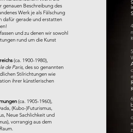
ner genauen Beschreibung des
tandenes Werk je als Fälschung
S
ch dafür gerade und erstatten
hen!
e fassen und zu denen wir sowohl
K
istungen rund um die Kunst
5
reichs
(ca. 1900-1980),
le de Paris,
des so genannten
d
lichen Stilrichtungen wie
tion ihrer künstlerischen
R
K
römungen
(ca. 1905-1960),
b
Dada, (Kubo-)Futurismus,
s, Neue Sachlichkeit und
d
imus), vorrangig aus dem
 Raum.
z