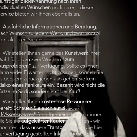
günstiger Bilder-Rahmung nach Ihren
individuellen Wünschen
profitieren - diesen
ervice
bieten wir Ihnen ebenfalls an.
4.
Ausführliche Informationen und Beratung
,
nach
Wunsch zu
jedem Werk, und zwar vorab!
ontaktieren Sie uns.
. Wir stellen Ihnen gerne das
Kunstwerk
Ihrer
Wahl für bis zu zwei Wochen
"zum
Ausprobieren"
zur Verfügung. Sollte es Ihnen
ann wider Erwarten nicht zusagen, können Sie
es bequem zurückgeben - so gehen Sie
kein
isiko eines Fehlkaufs
ein.
Bezahlt wird nicht die
atze im Sack, sondern erst bei Kauf!
6
. Wir stellen Ihnen
kostenlose Ressourcen
ereit: Schauen
Sie auch auf d
ie
Seite
"
Wissen
swertes
"
für allgeme
ine
Informationen,
ie Sie als
a
ufgeklärter Käufer
benötigen - wir
möchten, d
ass unsere
Transparenz und
die hier
ur Verfügung
gestellten
Informationen
dazu