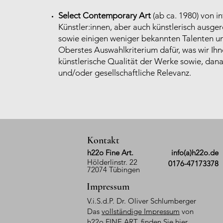
Select Contemporary Art
(ab ca. 1980) von 
Künstler:innen, aber auch künstlerisch ausg
sowie einigen weniger bekannten Talenten un
Oberstes Auswahlkriterium dafür, was wir Ihnen
künstlerische Qualität der Werke sowie, dana
und/oder gesellschaftliche Relevanz.
Kontakt
h22o Fine Art.
info(a)h22o.de
Hölderlinstr. 22
0176-47173378
72074 Tübingen
Impressum
V.i.S.d.P. Dr. Oliver Schlumberger
Das
vollständige Impressum
von
h22o FINE ART. finden Sie hier.