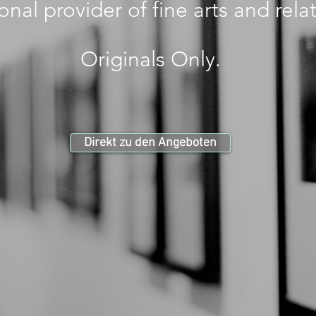
onal provider of fine arts and rela
Originals Only.
Direkt zu den Angeboten