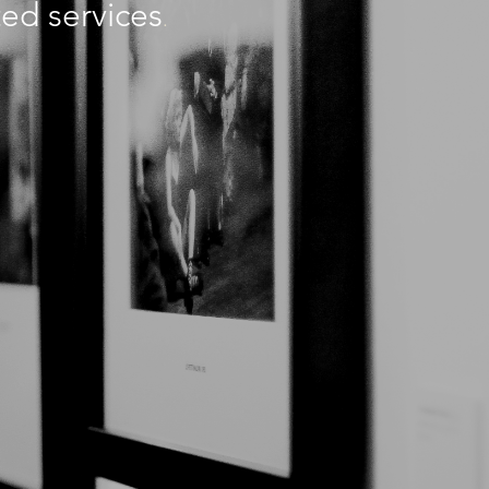
ted services
.