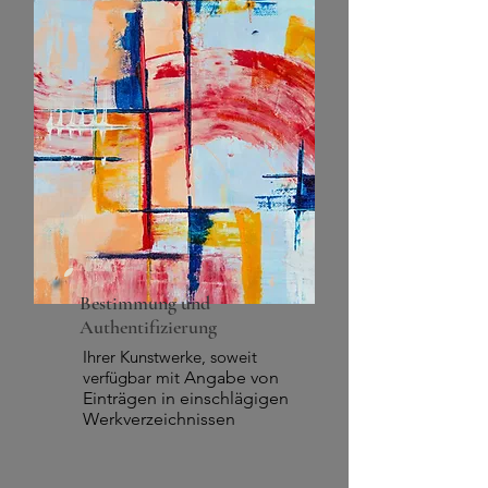
Bestimmung und
Authentifizierung
Ihrer Kunstwerke, soweit
verfügbar mit
Angabe von
Einträgen in einschlägigen
Werkverzeichnissen