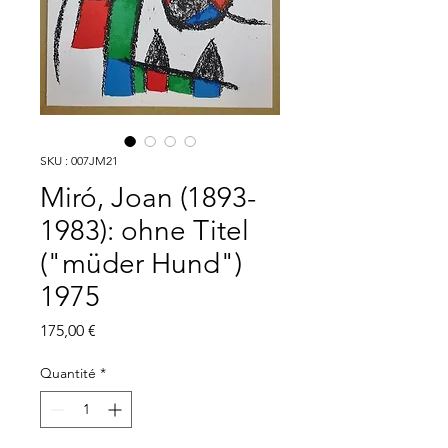
SKU : 007JM21
Miró, Joan (1893-
1983): ohne Titel
("müder Hund")
1975
Prix
175,00 €
Quantité
*