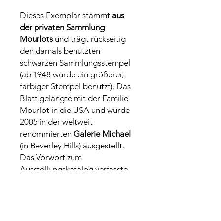
Dieses Exemplar stammt
aus
der privaten Sammlung
Mourlots
und trägt rückseitig
den damals benutzten
schwarzen Sammlungsstempel
(ab 1948 wurde ein größerer,
farbiger Stempel benutzt). Das
Blatt gelangte mit der Familie
Mourlot in die USA und wurde
2005 in der weltweit
renommierten
Galerie Michael
(in Beverley Hills) ausgestellt.
Das Vorwort zum
Ausstellungskatalog verfasste
der mit der Galerie Michael
verbundene Eric Mourlot, Enkel
des legendären Druckers. Nach
langer Odysse ist dieses